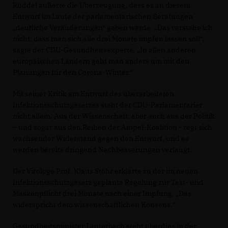
Rüddel äußerte die Überzeugung, dass es an diesem
Entwurf im Laufe der parlamentarischen Beratungen
deutliche Veränderungen“ geben werde. „Das verstehe ich
nicht, dass man sich alle drei Monate impfen lassen soll“,
sagte der CDU-Gesundheitsexperte. „In allen anderen
europäischen Ländern geht man anders um mit den
Planungen für den Corona-Winter.“
Mit seiner Kritik am Entwurf des überarbeiteten
Infektionsschutzgesetzes steht der CDU-Parlamentarier
nicht allein. Aus der Wissenschaft, aber auch aus der Politik
– und sogar aus den Reihen der Ampel-Koalition - regt sich
wachsender Widerstand gegen den Entwurf, und es
werden bereits dringend Nachbesserungen verlangt.
Der Virologe Prof. Klaus Stöhr erklärte zu der im neuen
Infektionsschutzgesetz geplante Regelung zur Test- und
Maskenpflicht drei Monate nach einer Impfung: „Das
widerspricht dem wissenschaftlichen Konsens.“
Gesundheitsminister Lauterbach steht überdies in der