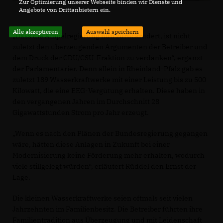
Zur Optimierung unserer Webseite binden wir Dienste und
Angebote von Drittanbietern ein.
Alle akzeptieren
Auswahl speichern
Dass die Ampelregierung nun zurückrudert, ist nicht
zuletzt den überzeugenden Argumenten der Betreiber und
dem Druck der CDU/CSU-Fraktion zu verdanken“, ergänzt
der Parlamentarier. Denn allein in Rheinland-Pfalz gab es
zuletzt 189 Wasserkraftwerke mit einer Leistung bis zu 500
Kilowatt, die eine EEG-Vergütung erhalten. Diese haben in
den vergangenen Jahren im Durchschnitt 28
Gigawattstunden Strom pro Jahr erzeugt.
Wenn es nach den Plänen der Bundesregierung gegangen
wäre, hätten diese Anlagen in Zukunft bei einer
Modernisierung keine Förderung mehr erhalten, wodurch
viele stillgelegt würden“, erläutert Rüddel den Ernst der
Lage.
Die kleinen Wasserkraftwerke seien oftmals seit vielen
Jahrzehnten im Familienbesitz. Die Betreiber führten ihre
Familientradition aus Überzeugung und mit Leidenschaft