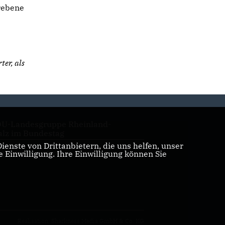
rebene
ter, als
U-Landesgruppe Rheinland-
alz im Bundestag
enste von Drittanbietern, die uns helfen, unser
Einwilligung. Ihre Einwilligung können Sie
U Rheinland-Pfalz
Realisation: Sharkness Media GmbH & Co. KG