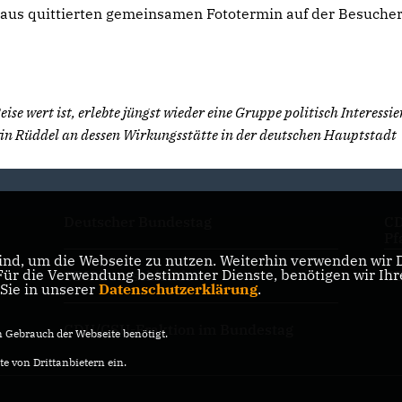
laus quittierten gemeinsamen Fototermin auf der Besuche
se wert ist, erlebte jüngst wieder eine Gruppe politisch Interessier
n Rüddel an dessen Wirkungsstätte in der deutschen Hauptstadt
Deutscher Bundestag
CD
Pf
nd, um die Webseite zu nutzen. Weiterhin verwenden wir Di
r die Verwendung bestimmter Dienste, benötigen wir Ihre 
CDU Deutschlands
CD
 Sie in unserer
Datenschutzerklärung
.
CDU/CSU-Fraktion im Bundestag
Gebrauch der Webseite benötigt.
e von Drittanbietern ein.