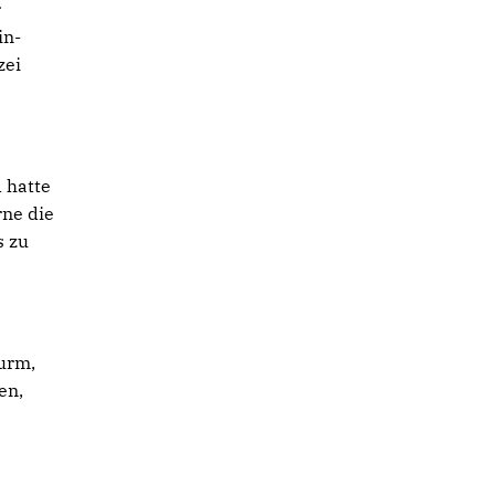
r
in-
zei
 hatte
rne die
s zu
urm,
en,