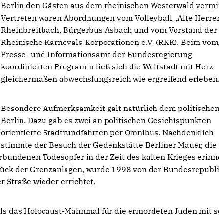
Berlin den Gästen aus dem rheinischen Westerwald vermit
Vertreten waren Abordnungen vom Volleyball „Alte Herre
Rheinbreitbach, Bürgerbus Asbach und vom Vorstand der
Rheinische Karnevals-Korporationen e.V. (RKK). Beim vom
Presse- und Informationsamt der Bundesregierung
koordinierten Programm ließ sich die Weltstadt mit Herz
gleichermaßen abwechslungsreich wie ergreifend erleben
Besondere Aufmerksamkeit galt natürlich dem politische
Berlin. Dazu gab es zwei an politischen Gesichtspunkten
orientierte Stadtrundfahrten per Omnibus. Nachdenklich
stimmte der Besuch der Gedenkstätte Berliner Mauer, die 
rbundenen Todesopfer in der Zeit des kalten Krieges erinn
stück der Grenzanlagen, wurde 1998 von der Bundesrepubl
 Straße wieder errichtet.
alls das Holocaust-Mahnmal für die ermordeten Juden mit 