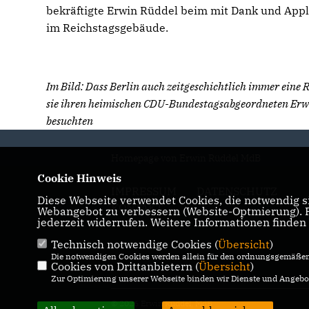
bekräftigte Erwin Rüddel beim mit Dank und App
im Reichstagsgebäude.
Im Bild: Dass Berlin auch zeitgeschichtlich immer eine Rei
sie ihren heimischen CDU-Bundestagsabgeordneten Erwi
besuchten
Homepage von Erwin Rüddel MdB
Cookie Hinweis
IMPRESSUM
DATENSCHUTZ
Diese Webseite verwendet Cookies, die notwendig si
KONTAKT
Webangebot zu verbessern (Website-Optmierung). Fü
jederzeit widerrufen. Weitere Informationen finden
Technisch notwendige Cookies (
Übersicht
)
Die notwendigen Cookies werden allein für den ordnungsgemäßen 
Cookies von Drittanbietern (
Übersicht
)
Zur Optimierung unserer Webseite binden wir Dienste und Angebot
© 2026 Erwin Rüddel, MdB