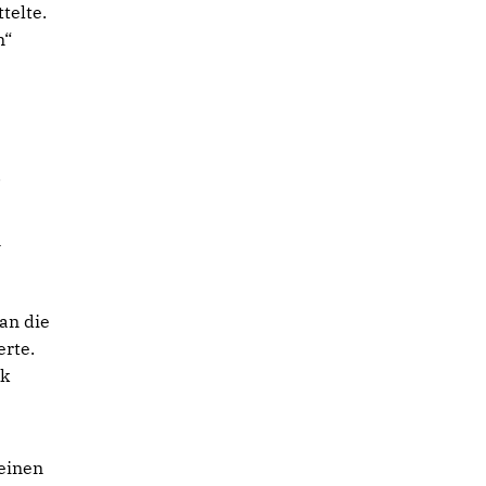
telte.
n“
.
n
an die
erte.
ik
seinen