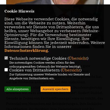
Cookie Hinweis
Diese Webseite verwendet Cookies, die notwendig
sind, um die Webseite zu nutzen. Weiterhin
verwenden wir Dienste von Drittanbietern, die uns
helfen, unser Webangebot zu verbessern (Website-
Optmierung). Für die Verwendung bestimmter
Dienste, benötigen wir Ihre Einwilligung. Ihre
Einwilligung können Sie jederzeit widerrufen. Weitere
Informationen finden Sie in unserer
Datenschutzerklärung
.
Technisch notwendige Cookies (
Übersicht
)
Die notwendigen Cookies werden allein für den
Dazu verweist der Parlamentarier auf mehrere gute
ordnungsgemäßen Gebrauch der Webseite benötigt.
Cookies von Drittanbietern (
Übersicht
)
Maßnahmen, die die Unionsfraktion im Deutschen
Zur Optimierung unserer Webseite binden wir Dienste und
Bundestag in den letzten Jahren auf den Weg gebracht hat,
Angebote von Drittanbietern ein.
um die Probleme anzugehen und den inklusiven
Arbeitsmarkt zu stärken. „Von der neuen Bundesregierung
Alle akzeptieren
Auswahl speichern
erwarten wir, dass sie weiter am Ball bleibt“, fordert Rüddel.
Gerade in Zeiten von Fachkräftemangel wäre es töricht, das
Potential von Menschen mit Behinderungen, ihre fachliche
Qualifikation, ihr Herzblut, ihre Zielstrebigkeit und ihr