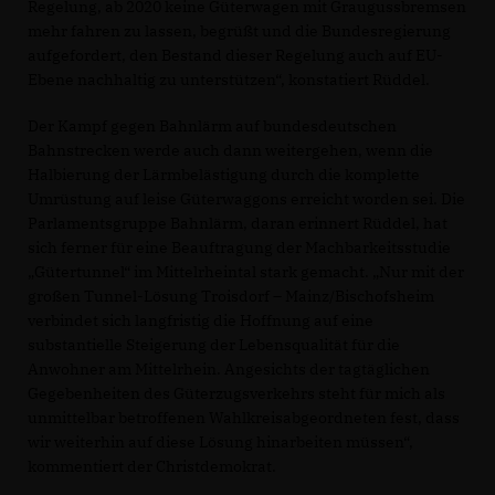
Regelung, ab 2020 keine Güterwagen mit Graugussbremsen
mehr fahren zu lassen, begrüßt und die Bundesregierung
aufgefordert, den Bestand dieser Regelung auch auf EU-
Ebene nachhaltig zu unterstützen“, konstatiert Rüddel.
Der Kampf gegen Bahnlärm auf bundesdeutschen
Bahnstrecken werde auch dann weitergehen, wenn die
Halbierung der Lärmbelästigung durch die komplette
Umrüstung auf leise Güterwaggons erreicht worden sei. Die
Parlamentsgruppe Bahnlärm, daran erinnert Rüddel, hat
sich ferner für eine Beauftragung der Machbarkeitsstudie
Gütertunnel“ im Mittelrheintal stark gemacht. „Nur mit der
großen Tunnel-Lösung Troisdorf – Mainz/Bischofsheim
verbindet sich langfristig die Hoffnung auf eine
substantielle Steigerung der Lebensqualität für die
Anwohner am Mittelrhein. Angesichts der tagtäglichen
Gegebenheiten des Güterzugsverkehrs steht für mich als
unmittelbar betroffenen Wahlkreisabgeordneten fest, dass
wir weiterhin auf diese Lösung hinarbeiten müssen“,
kommentiert der Christdemokrat.