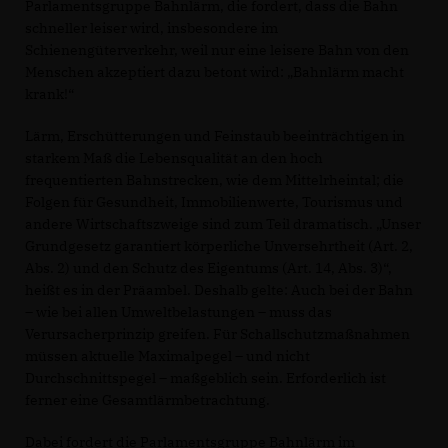
Parlamentsgruppe Bahnlärm, die fordert, dass die Bahn
schneller leiser wird, insbesondere im
Schienengüterverkehr, weil nur eine leisere Bahn von den
Menschen akzeptiert dazu betont wird: „Bahnlärm macht
krank!“
Lärm, Erschütterungen und Feinstaub beeinträchtigen in
starkem Maß die Lebensqualität an den hoch
frequentierten Bahnstrecken, wie dem Mittelrheintal; die
Folgen für Gesundheit, Immobilienwerte, Tourismus und
andere Wirtschaftszweige sind zum Teil dramatisch. „Unser
Grundgesetz garantiert körperliche Unversehrtheit (Art. 2,
Abs. 2) und den Schutz des Eigentums (Art. 14, Abs. 3)“,
heißt es in der Präambel. Deshalb gelte: Auch bei der Bahn
– wie bei allen Umweltbelastungen – muss das
Verursacherprinzip greifen. Für Schallschutzmaßnahmen
müssen aktuelle Maximalpegel – und nicht
Durchschnittspegel – maßgeblich sein. Erforderlich ist
ferner eine Gesamtlärmbetrachtung.
Dabei fordert die Parlamentsgruppe Bahnlärm im