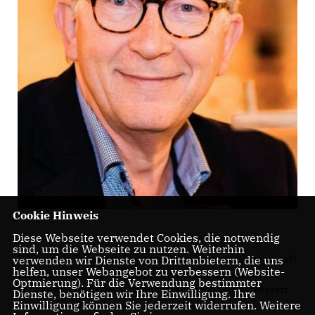
Cookie Hinweis
Diese Webseite verwendet Cookies, die notwendig
sind, um die Webseite zu nutzen. Weiterhin
Hinter dem Tag gegen Lärm steht die Deutsche Gesellschaft
verwenden wir Dienste von Drittanbietern, die uns
helfen, unser Webangebot zu verbessern (Website-
für Akustik e.V,, die darauf hinweist, dass die akustische
Optmierung). Für die Verwendung bestimmter
Lebensqualität in Deutschland zwar nachhaltig verbessert
Dienste, benötigen wir Ihre Einwilligung. Ihre
Einwilligung können Sie jederzeit widerrufen. Weitere
wurde, dass aber dennoch Geräusche in vielen