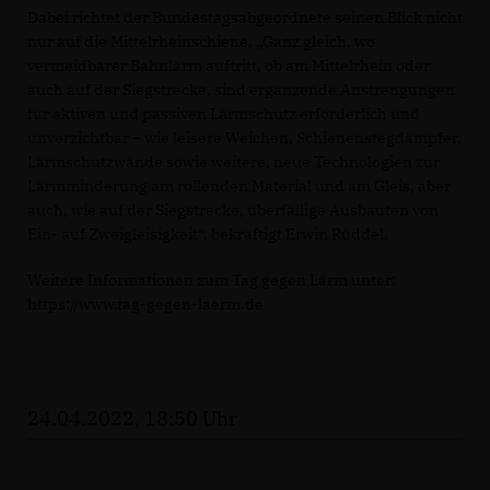
Dabei richtet der Bundestagsabgeordnete seinen Blick nicht
nur auf die Mittelrheinschiene. „Ganz gleich, wo
vermeidbarer Bahnlärm auftritt, ob am Mittelrhein oder
auch auf der Siegstrecke, sind ergänzende Anstrengungen
für aktiven und passiven Lärmschutz erforderlich und
unverzichtbar – wie leisere Weichen, Schienenstegdämpfer,
Lärmschutzwände sowie weitere, neue Technologien zur
Lärmminderung am rollenden Material und am Gleis, aber
auch, wie auf der Siegstrecke, überfällige Ausbauten von
Ein- auf Zweigleisigkeit“, bekräftigt Erwin Rüddel.
Weitere Informationen zum Tag gegen Lärm unter:
https://www.tag-gegen-laerm.de
24.04.2022, 18:50 Uhr