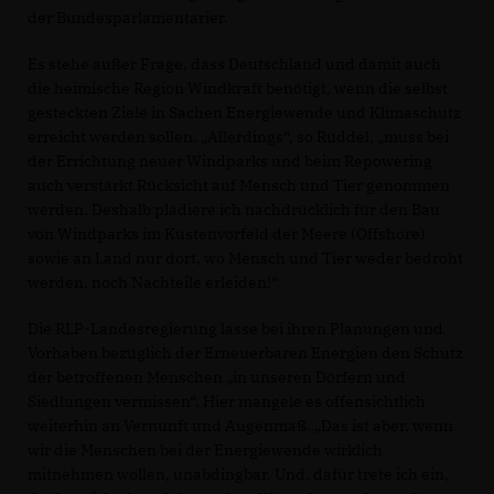
der Bundesparlamentarier.
Es stehe außer Frage, dass Deutschland und damit auch
die heimische Region Windkraft benötigt, wenn die selbst
gesteckten Ziele in Sachen Energiewende und Klimaschutz
erreicht werden sollen. „Allerdings“, so Rüddel, „muss bei
der Errichtung neuer Windparks und beim Repowering
auch verstärkt Rücksicht auf Mensch und Tier genommen
werden. Deshalb plädiere ich nachdrücklich für den Bau
von Windparks im Küstenvorfeld der Meere (Offshore)
sowie an Land nur dort, wo Mensch und Tier weder bedroht
werden, noch Nachteile erleiden!“
Die RLP-Landesregierung lasse bei ihren Planungen und
Vorhaben bezüglich der Erneuerbaren Energien den Schutz
der betroffenen Menschen „in unseren Dörfern und
Siedlungen vermissen“. Hier mangele es offensichtlich
weiterhin an Vernunft und Augenmaß. „Das ist aber, wenn
wir die Menschen bei der Energiewende wirklich
mitnehmen wollen, unabdingbar. Und, dafür trete ich ein,