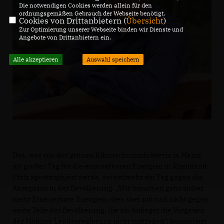
Die notwendigen Cookies werden allein für den
ordnungsgemäßen Gebrauch der Webseite benötigt.
Cookies von Drittanbietern (
Übersicht
)
Zur Optimierung unserer Webseite binden wir Dienste und
Angebote von Drittanbietern ein.
Alle akzeptieren
Auswahl speichern
Das, was von der grünen Klimaschutzministerin in Mainz
als großer Tag für die erneuerbaren Energien in Rheinland-
Pfalz apostrophiert werde, sei vielmehr ein Tag gegen die
Akzeptanz in der Bevölkerung. „Wir brauchen ganz sicher
mehr Erneuerbare Energien, dies aber mit und nicht gegen
weite Teile der Bevölkerung, die als Anlieger die Vorgaben
der Mainzer Landesregierung nicht mittragen“, konstatiert