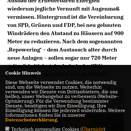
Ausbau der Erneuerbaren Energien
wiederum jegliche Vernunft mit Augenmaß
vermissen. Hintergrund ist die Vereinbarung
von SPD, Grünen und FDP, bei neu gebauten
Windrädern den Abstand zu Häusern auf 900
Meter zu reduzieren. Nach dem sogenannten
Repowering‘ – dem Austausch alter durch
neue Anlagen – sollen sogar nur 720 Meter
gelten“, kritisiert der heimische CDU-
Cookie Hinweis
Bundestagsabgeordnete Erwin Rüddel.
Diese Webseite verwendet Cookies, die notwendig
sind, um die Webseite zu nutzen. Weiterhin
verwenden wir Dienste von Drittanbietern, die uns
helfen, unser Webangebot zu verbessern (Website-
Optmierung). Für die Verwendung bestimmter
Dienste, benötigen wir Ihre Einwilligung. Ihre
Einwilligung können Sie jederzeit widerrufen. Weitere
Informationen finden Sie in unserer
Datenschutzerklärung
.
Technisch notwendige Cookies (
Übersicht
)