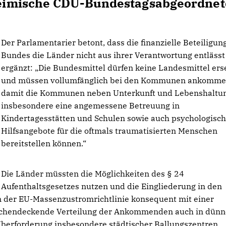
r heimische CDU-Bundestagsabgeordnet
Der Parlamentarier betont, dass die finanzielle Beteiligun
Bundes die Länder nicht aus ihrer Verantwortung entläss
ergänzt: „Die Bundesmittel dürfen keine Landesmittel ers
und müssen vollumfänglich bei den Kommunen ankomme
damit die Kommunen neben Unterkunft und Lebenshaltu
insbesondere eine angemessene Betreuung in
Kindertagesstätten und Schulen sowie auch psychologisc
Hilfsangebote für die oftmals traumatisierten Menschen
bereitstellen können.“
Die Länder müssten die Möglichkeiten des § 24
Aufenthaltsgesetzes nutzen und die Eingliederung in den
 der EU-Massenzustromrichtlinie konsequent mit einer
lächendeckende Verteilung der Ankommenden auch in dünn
 Überforderung insbesondere städtischer Ballungszentren