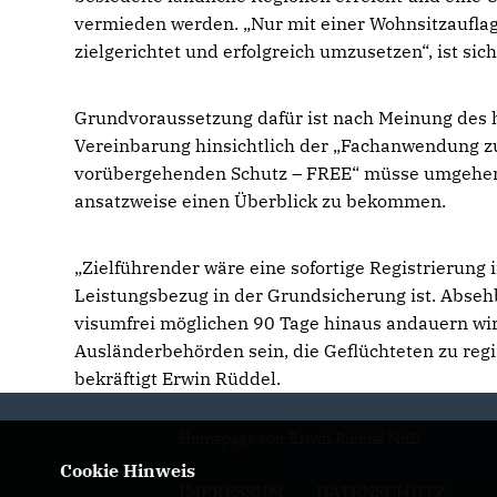
vermieden werden. „Nur mit einer Wohnsitzauflage
zielgerichtet und erfolgreich umzusetzen“, ist sic
Grundvoraussetzung dafür ist nach Meinung des h
Vereinbarung hinsichtlich der „Fachanwendung zu
vorübergehenden Schutz – FREE“ müsse umgehe
ansatzweise einen Überblick zu bekommen.
Zielführender wäre eine sofortige Registrierung 
Leistungsbezug in der Grundsicherung ist. Absehba
visumfrei möglichen 90 Tage hinaus andauern wi
Ausländerbehörden sein, die Geflüchteten zu reg
bekräftigt Erwin Rüddel.
Homepage von Erwin Rüddel MdB
Cookie Hinweis
IMPRESSUM
DATENSCHUTZ