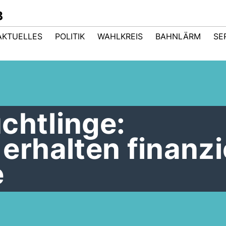
B
AKTUELLES
POLITIK
WAHLKREIS
BAHNLÄRM
SE
chtlinge:
rhalten finanzi
e