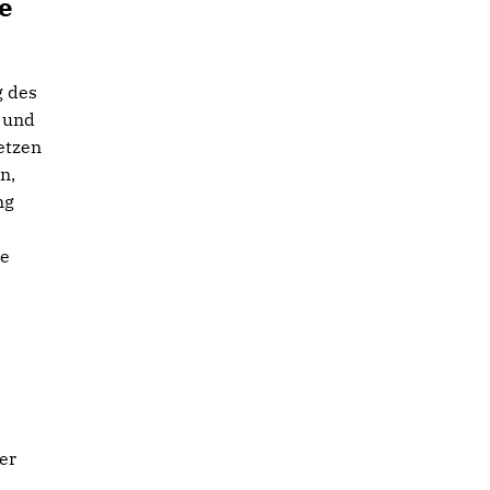
e
g des
t und
etzen
n,
ng
he
er