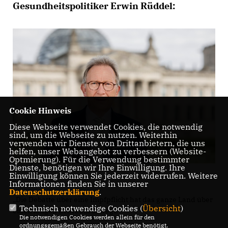
Gesundheitspolitiker Erwin Rüddel:
Cookie Hinweis
Diese Webseite verwendet Cookies, die notwendig
sind, um die Webseite zu nutzen. Weiterhin
verwenden wir Dienste von Drittanbietern, die uns
helfen, unser Webangebot zu verbessern (Website-
Optmierung). Für die Verwendung bestimmter
Dienste, benötigen wir Ihre Einwilligung. Ihre
Einwilligung können Sie jederzeit widerrufen. Weitere
Informationen finden Sie in unserer
Datenschutzerklärung
.
Die Debatte über eine Impfpflicht hat das ganze Land über
Technisch notwendige Cookies (
Übersicht
)
einen langen Zeitraum bewegt.
Die notwendigen Cookies werden allein für den
ordnungsgemäßen Gebrauch der Webseite benötigt.