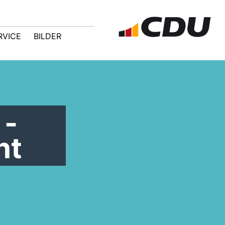
RVICE
BILDER
 -
ht