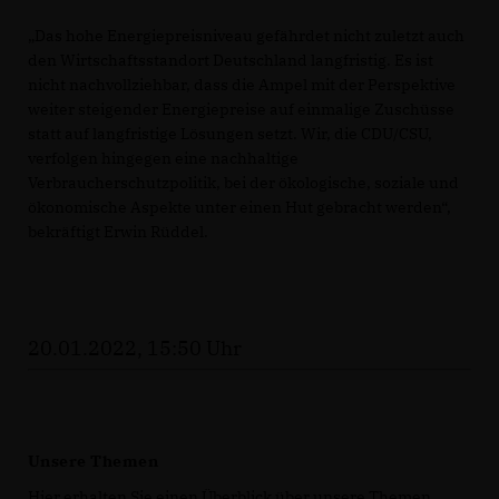
Das hohe Energiepreisniveau gefährdet nicht zuletzt auch
den Wirtschaftsstandort Deutschland langfristig. Es ist
nicht nachvollziehbar, dass die Ampel mit der Perspektive
weiter steigender Energiepreise auf einmalige Zuschüsse
statt auf langfristige Lösungen setzt. Wir, die CDU/CSU,
verfolgen hingegen eine nachhaltige
Verbraucherschutzpolitik, bei der ökologische, soziale und
ökonomische Aspekte unter einen Hut gebracht werden“,
bekräftigt Erwin Rüddel.
20.01.2022, 15:50 Uhr
Unsere Themen
Hier erhalten Sie einen Überblick über unsere Themen.