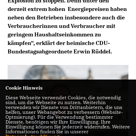
Explosion zu stoppen. Denn unter den
derzeit extrem hohen Energiepreisen haben
neben den Betrieben insbesondere auch die
Verbraucherinnen und Verbraucher mit
geringem Haushaltseinkommen zu
kämpfen“, erklärt der heimische CDU-
Bundestagsabgeordnete Erwin Rüddel.
Cookie Hinweis
Diese Webseite verwendet Cookies, die notwendig
sind, um die Webseite zu nutzen. Weiterhin
verwenden wir Dienste von Drittanbietern, die uns
helfen, unser Webangebot zu verbessern (Website-
Optmierung). Für die Verwendung bestimmter
Dienste, benötigen wir Ihre Einwilligung. Ihre
Einwilligung können Sie jederzeit widerrufen. Weitere
Informationen finden Sie in unserer