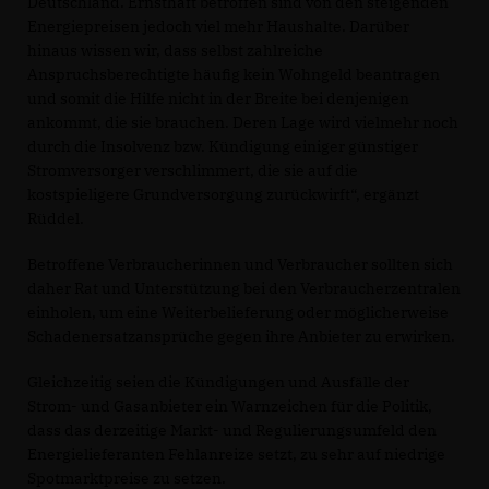
Deutschland. Ernsthaft betroffen sind von den steigenden
Energiepreisen jedoch viel mehr Haushalte. Darüber
hinaus wissen wir, dass selbst zahlreiche
Anspruchsberechtigte häufig kein Wohngeld beantragen
und somit die Hilfe nicht in der Breite bei denjenigen
ankommt, die sie brauchen. Deren Lage wird vielmehr noch
durch die Insolvenz bzw. Kündigung einiger günstiger
Stromversorger verschlimmert, die sie auf die
kostspieligere Grundversorgung zurückwirft“, ergänzt
Rüddel.
Betroffene Verbraucherinnen und Verbraucher sollten sich
daher Rat und Unterstützung bei den Verbraucherzentralen
einholen, um eine Weiterbelieferung oder möglicherweise
Schadenersatzansprüche gegen ihre Anbieter zu erwirken.
Gleichzeitig seien die Kündigungen und Ausfälle der
Strom- und Gasanbieter ein Warnzeichen für die Politik,
dass das derzeitige Markt- und Regulierungsumfeld den
Energielieferanten Fehlanreize setzt, zu sehr auf niedrige
Spotmarktpreise zu setzen.