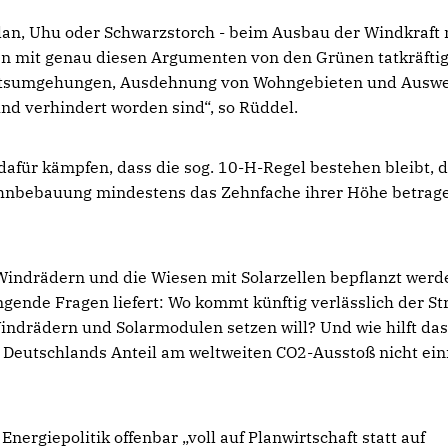
ilan, Uhu oder Schwarzstorch - beim Ausbau der Windkraft 
en mit genau diesen Argumenten von den Grünen tatkräftig
 Ortsumgehungen, Ausdehnung von Wohngebieten und Ausw
und verhindert worden sind“, so Rüddel.
 dafür kämpfen, dass die sog. 10-H-Regel bestehen bleibt, d
ohnbebauung mindestens das Zehnfache ihrer Höhe betrag
t Windrädern und die Wiesen mit Solarzellen bepflanzt werd
ngende Fragen liefert: Wo kommt künftig verlässlich der S
Windrädern und Solarmodulen setzen will? Und wie hilft da
 Deutschlands Anteil am weltweiten CO2-Ausstoß nicht ei
nergiepolitik offenbar „voll auf Planwirtschaft statt auf