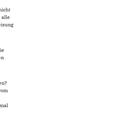
nicht
 alle
eisung
ie
en
en?
trom
s
nmal