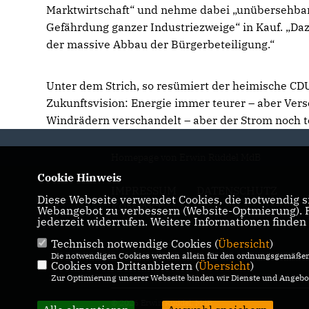
Marktwirtschaft“ und nehme dabei „unübersehbare
Gefährdung ganzer Industriezweige“ in Kauf. „D
der massive Abbau der Bürgerbeteiligung.“
Unter dem Strich, so resümiert der heimische C
Zukunftsvision: Energie immer teurer – aber Ver
Windrädern verschandelt – aber der Strom noch t
Homepage von Erwin Rüddel MdB
Cookie Hinweis
IMPRESSUM
DATENSCHUTZ
Diese Webseite verwendet Cookies, die notwendig si
KONTAKT
Webangebot zu verbessern (Website-Optmierung). Fü
jederzeit widerrufen. Weitere Informationen finden
Technisch notwendige Cookies (
Übersicht
)
Die notwendigen Cookies werden allein für den ordnungsgemäßen 
Cookies von Drittanbietern (
Übersicht
)
Zur Optimierung unserer Webseite binden wir Dienste und Angebot
© 2026 Erwin Rüddel, MdB