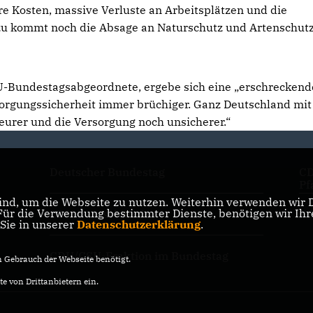
 Kosten, massive Verluste an Arbeitsplätzen und die
azu kommt noch die Absage an Naturschutz und Artenschut
DU-Bundestagsabgeordnete, ergebe sich eine „erschreckend
sorgungssicherheit immer brüchiger. Ganz Deutschland mit
eurer und die Versorgung noch unsicherer.“
Deutscher Bundestag
CD
Pf
nd, um die Webseite zu nutzen. Weiterhin verwenden wir Di
r die Verwendung bestimmter Dienste, benötigen wir Ihre 
CDU Deutschlands
CD
 Sie in unserer
Datenschutzerklärung
.
CDU/CSU-Fraktion im Bundestag
Gebrauch der Webseite benötigt.
e von Drittanbietern ein.