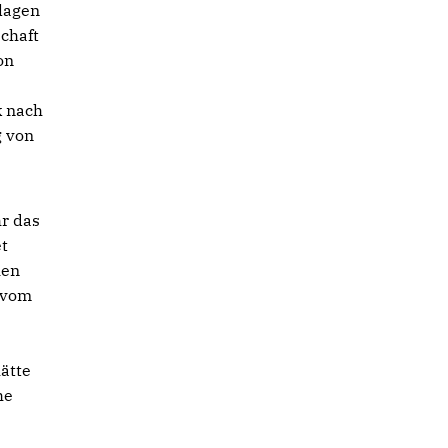
lagen
chaft
on
k nach
g von
r das
et
ien
 vom
ätte
he