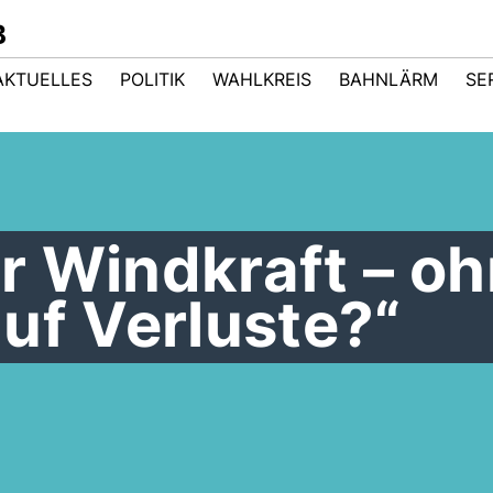
B
AKTUELLES
POLITIK
WAHLKREIS
BAHNLÄRM
SE
 Windkraft – o
uf Verluste?“