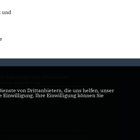
z und
e
U-Landesgruppe Rheinland-
alz im Bundestag
enste von Drittanbietern, die uns helfen, unser
Einwilligung. Ihre Einwilligung können Sie
U Rheinland-Pfalz
Realisation: Sharkness Media GmbH & Co. KG