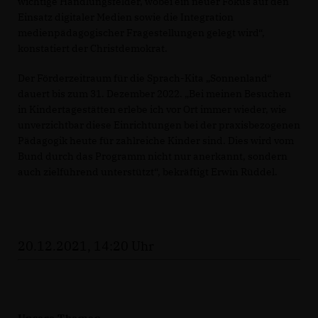
wichtige Handlungsfelder, wobei ein neuer Fokus auf den
Einsatz digitaler Medien sowie die Integration
medienpädagogischer Fragestellungen gelegt wird“,
konstatiert der Christdemokrat.
Der Förderzeitraum für die Sprach-Kita „Sonnenland“
dauert bis zum 31. Dezember 2022. „Bei meinen Besuchen
in Kindertagestätten erlebe ich vor Ort immer wieder, wie
unverzichtbar diese Einrichtungen bei der praxisbezogenen
Pädagogik heute für zahlreiche Kinder sind. Dies wird vom
Bund durch das Programm nicht nur anerkannt, sondern
auch zielführend unterstützt“, bekräftigt Erwin Rüddel.
20.12.2021, 14:20 Uhr