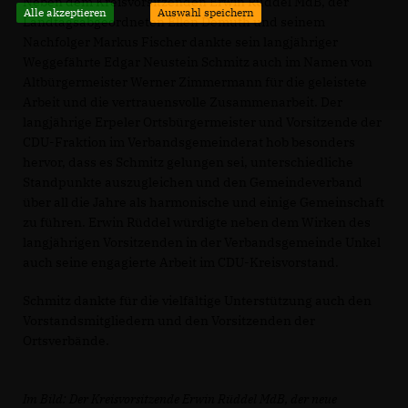
Neben dem Kreisvorsitzenden Erwin Rüddel MdB, der
Alle akzeptieren
Auswahl speichern
Landtagsabgeordneten Ellen Demuth und seinem
Nachfolger Markus Fischer dankte sein langjähriger
Weggefährte Edgar Neustein Schmitz auch im Namen von
Altbürgermeister Werner Zimmermann für die geleistete
Arbeit und die vertrauensvolle Zusammenarbeit. Der
langjährige Erpeler Ortsbürgermeister und Vorsitzende der
CDU-Fraktion im Verbandsgemeinderat hob besonders
hervor, dass es Schmitz gelungen sei, unterschiedliche
Standpunkte auszugleichen und den Gemeindeverband
über all die Jahre als harmonische und einige Gemeinschaft
zu führen. Erwin Rüddel würdigte neben dem Wirken des
langjährigen Vorsitzenden in der Verbandsgemeinde Unkel
auch seine engagierte Arbeit im CDU-Kreisvorstand.
Schmitz dankte für die vielfältige Unterstützung auch den
Vorstandsmitgliedern und den Vorsitzenden der
Ortsverbände.
Im Bild: Der Kreisvorsitzende Erwin Rüddel MdB, der neue