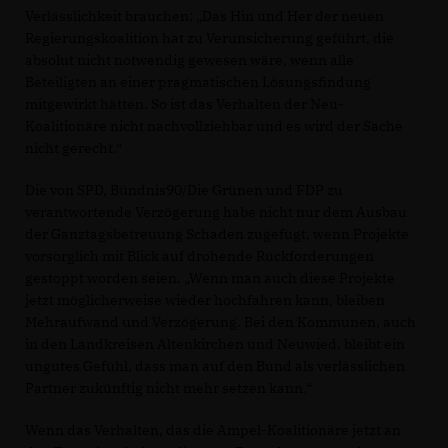
Verlässlichkeit brauchen: „Das Hin und Her der neuen
Regierungskoalition hat zu Verunsicherung geführt, die
absolut nicht notwendig gewesen wäre, wenn alle
Beteiligten an einer pragmatischen Lösungsfindung
mitgewirkt hätten. So ist das Verhalten der Neu-
Koalitionäre nicht nachvollziehbar und es wird der Sache
nicht gerecht.“
Die von SPD, Bündnis90/Die Grünen und FDP zu
verantwortende Verzögerung habe nicht nur dem Ausbau
der Ganztagsbetreuung Schaden zugefügt, wenn Projekte
vorsorglich mit Blick auf drohende Rückforderungen
gestoppt worden seien. „Wenn man auch diese Projekte
jetzt möglicherweise wieder hochfahren kann, bleiben
Mehraufwand und Verzögerung. Bei den Kommunen, auch
in den Landkreisen Altenkirchen und Neuwied, bleibt ein
ungutes Gefühl, dass man auf den Bund als verlässlichen
Partner zukünftig nicht mehr setzen kann.“
Wenn das Verhalten, das die Ampel-Koalitionäre jetzt an