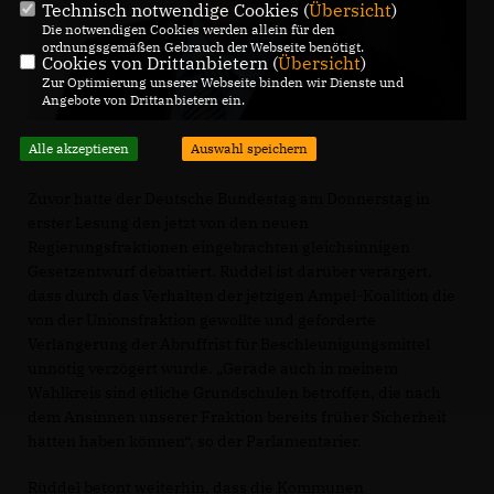
Technisch notwendige Cookies (
Übersicht
)
Die notwendigen Cookies werden allein für den
ordnungsgemäßen Gebrauch der Webseite benötigt.
Cookies von Drittanbietern (
Übersicht
)
Zur Optimierung unserer Webseite binden wir Dienste und
Angebote von Drittanbietern ein.
Alle akzeptieren
Auswahl speichern
Zuvor hatte der Deutsche Bundestag am Donnerstag in
erster Lesung den jetzt von den neuen
Regierungsfraktionen eingebrachten gleichsinnigen
Gesetzentwurf debattiert. Rüddel ist darüber verärgert,
dass durch das Verhalten der jetzigen Ampel-Koalition die
von der Unionsfraktion gewollte und geforderte
Verlängerung der Abruffrist für Beschleunigungsmittel
unnötig verzögert wurde. „Gerade auch in meinem
Wahlkreis sind etliche Grundschulen betroffen, die nach
dem Ansinnen unserer Fraktion bereits früher Sicherheit
hätten haben können“, so der Parlamentarier.
Rüddel betont weiterhin, dass die Kommunen