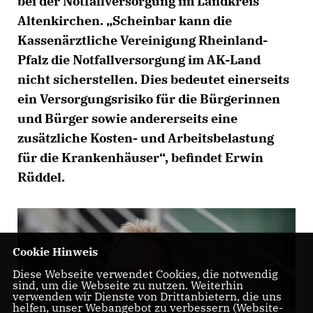
bei der Notfallversorgung im Landkreis
Altenkirchen. „Scheinbar kann die
Kassenärztliche Vereinigung Rheinland-
Pfalz die Notfallversorgung im AK-Land
nicht sicherstellen. Dies bedeutet einerseits
ein Versorgungsrisiko für die Bürgerinnen
und Bürger sowie andererseits eine
zusätzliche Kosten- und Arbeitsbelastung
für die Krankenhäuser“, befindet Erwin
Rüddel.
Cookie Hinweis
Diese Webseite verwendet Cookies, die notwendig
sind, um die Webseite zu nutzen. Weiterhin
verwenden wir Dienste von Drittanbietern, die uns
helfen, unser Webangebot zu verbessern (Website-