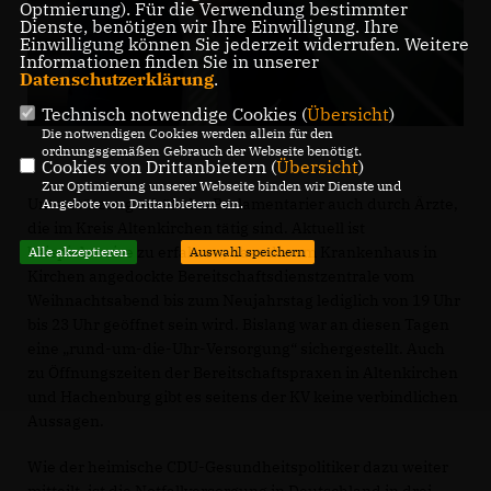
Optmierung). Für die Verwendung bestimmter
Dienste, benötigen wir Ihre Einwilligung. Ihre
Einwilligung können Sie jederzeit widerrufen. Weitere
Informationen finden Sie in unserer
Datenschutzerklärung
.
Technisch notwendige Cookies (
Übersicht
)
Die notwendigen Cookies werden allein für den
ordnungsgemäßen Gebrauch der Webseite benötigt.
Cookies von Drittanbietern (
Übersicht
)
Zur Optimierung unserer Webseite binden wir Dienste und
Unterstützung erhält der Parlamentarier auch durch Ärzte,
Angebote von Drittanbietern ein.
die im Kreis Altenkirchen tätig sind. Aktuell ist
beispielsweise zu erfahren, dass die am Krankenhaus in
Alle akzeptieren
Auswahl speichern
Kirchen angedockte Bereitschaftsdienstzentrale vom
Weihnachtsabend bis zum Neujahrstag lediglich von 19 Uhr
bis 23 Uhr geöffnet sein wird. Bislang war an diesen Tagen
eine „rund-um-die-Uhr-Versorgung“ sichergestellt. Auch
zu Öffnungszeiten der Bereitschaftspraxen in Altenkirchen
und Hachenburg gibt es seitens der KV keine verbindlichen
Aussagen.
Wie der heimische CDU-Gesundheitspolitiker dazu weiter