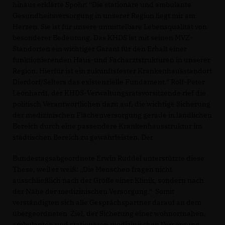
hinaus erklärte Spohr: “Die stationäre und ambulante
Gesundheitsversorgung in unserer Region liegt mir am
Herzen. Sie ist für unsere unmittelbare Lebensqualität von
besonderer Bedeutung. Das KHDS ist mit seinen MVZ-
Standorten ein wichtiger Garant für den Erhalt einer
funktionierenden Haus-und Facharztstrukturen in unserer
Region. Hierfür ist ein zukunftsfester Krankenhausstandort
Dierdorf/Selters das existenzielle Fundament.“ Rolf-Peter
Leonhardt, der KHDS-Verwaltungsratsvorsitzende rief die
politisch Verantwortlichen dazu auf, die wichtige Sicherung
der medizinischen Flächenversorgung gerade in ländlichen
Bereich durch eine passendere Krankenhausstruktur im
städtischen Bereich zu gewährleisten. Der
Bundestagsabgeordnete Erwin Rüddel unterstützte diese
These, weil er weiß: „Die Menschen fragen nicht
ausschließlich nach der Größe einer Klinik, sondern nach
der Nähe der medizinischen Versorgung.“ Somit
verständigten sich alle Gesprächspartner darauf an dem
übergeordneten Ziel, der Sicherung einer wohnortnahen,
ambulanten und stationären medizinischen Versorgung