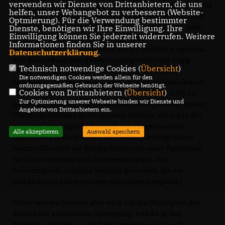
verwenden wir Dienste von Drittanbietern, die uns
Kapazitäten der Intensivstation verdoppelt. Darüber hinaus
helfen, unser Webangebot zu verbessern (Website-
richtet die Klinik in Dierdorf derzeit die Abteilung Innere
Optmierung). Für die Verwendung bestimmter
Medizin II sowie –neben der Endoskopie in Selters - eine
Dienste, benötigen wir Ihre Einwilligung. Ihre
Einwilligung können Sie jederzeit widerrufen. Weitere
weitere endoskopische Abteilung ein. In Selters wird
Informationen finden Sie in unserer
aktuell die Schlaganfalleinheit um 50 % weiter ausgebaut.
Datenschutzerklärung
.
Alle Baumaßnahmen gehen termingerecht und zügig
Technisch notwendige Cookies (
Übersicht
)
voran. Der KHDS-Geschäftsführer Guido Wernert
Die notwendigen Cookies werden allein für den
berichtete: „Neben den baulichen und organisatorischen
ordnungsgemäßen Gebrauch der Webseite benötigt.
Cookies von Drittanbietern (
Übersicht
)
Maßnahmen im laufenden Betrieb, sichern wir auch die
Zur Optimierung unserer Webseite binden wir Dienste und
personelle Ausstattung. So konnten wir ergänzend zu den
Angebote von Drittanbietern ein.
Chefarztpositionen in der Inneren Medizin, die wir in der
jüngeren Vergangenheit bereits mit ausgewiesenen
Alle akzeptieren
Auswahl speichern
Spezialisten besetzt haben, zur Sektionsleitung Innere
Medizin/Dierdorf mit Regina Burkhardt, einer Fachärztin
für Innere Medizin und Gastroenterologie, eine
hervorragende ärztliche Kollegin gewinnen, die die
vorhandenen Kompetenzen wirkungsvoll ergänzt.“
Dabei verwies Wernert aber auch auf die Wichtigkeit des
Erhalts der ambulanten Versorgung, welche in den
Bereichen der Haus- und Facharztpraxen wie auch