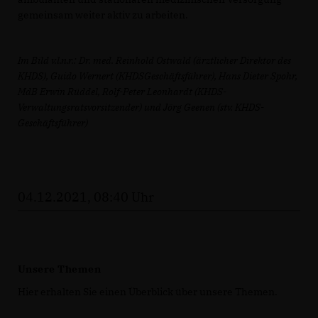
gemeinsam weiter aktiv zu arbeiten.
Im Bild v.l.n.r.: Dr. med. Reinhold Ostwald (ärztlicher Direktor des
KHDS), Guido Wernert (KHDSGeschäftsführer), Hans Dieter Spohr,
MdB Erwin Rüddel, Rolf-Peter Leonhardt (KHDS-
Verwaltungsratsvorsitzender) und Jörg Geenen (stv. KHDS-
Geschäftsführer)
04.12.2021, 08:40 Uhr
Unsere Themen
Hier erhalten Sie einen Überblick über unsere Themen.