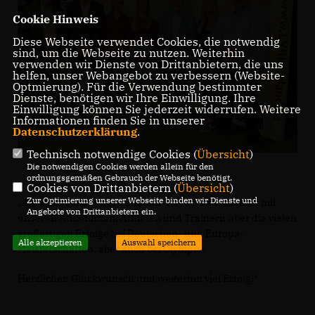
Cookie Hinweis
Diese Webseite verwendet Cookies, die notwendig
sind, um die Webseite zu nutzen. Weiterhin
verwenden wir Dienste von Drittanbietern, die uns
helfen, unser Webangebot zu verbessern (Website-
Optmierung). Für die Verwendung bestimmter
Dienste, benötigen wir Ihre Einwilligung. Ihre
Einwilligung können Sie jederzeit widerrufen. Weitere
Informationen finden Sie in unserer
Datenschutzerklärung
.
Technisch notwendige Cookies (
Übersicht
)
Die notwendigen Cookies werden allein für den
ordnungsgemäßen Gebrauch der Webseite benötigt.
Cookies von Drittanbietern (
Übersicht
)
Zur Optimierung unserer Webseite binden wir Dienste und
Als Vorsitzender der LG Rhein-Wied freue ich mich mit
Angebote von Drittanbietern ein.
unseren Athletinnen, Athleten und Trainern über die vielen
großartigen Erfolge bei Deutschen- und Europa-
Alle akzeptieren
Auswahl speichern
Meisterschaften, aber auch bei Olympia.
Herzlichen Glückwunsch und weiterhin viel Erfolg!“