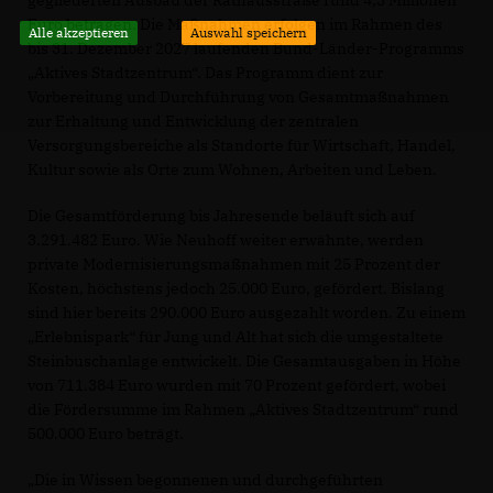
Euro betragen. Die Maßnahmen erfolgen im Rahmen des
Alle akzeptieren
Auswahl speichern
bis 31. Dezember 2027 laufenden Bund-Länder-Programms
Aktives Stadtzentrum“. Das Programm dient zur
Vorbereitung und Durchführung von Gesamtmaßnahmen
zur Erhaltung und Entwicklung der zentralen
Versorgungsbereiche als Standorte für Wirtschaft, Handel,
Kultur sowie als Orte zum Wohnen, Arbeiten und Leben.
Die Gesamtförderung bis Jahresende beläuft sich auf
3.291.482 Euro. Wie Neuhoff weiter erwähnte, werden
private Modernisierungsmaßnahmen mit 25 Prozent der
Kosten, höchstens jedoch 25.000 Euro, gefördert. Bislang
sind hier bereits 290.000 Euro ausgezahlt worden. Zu einem
Erlebnispark“ für Jung und Alt hat sich die umgestaltete
Steinbuschanlage entwickelt. Die Gesamtausgaben in Höhe
von 711.384 Euro wurden mit 70 Prozent gefördert, wobei
die Fördersumme im Rahmen „Aktives Stadtzentrum“ rund
500.000 Euro beträgt.
Die in Wissen begonnenen und durchgeführten