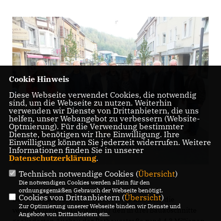
Cookie Hinweis
Diese Webseite verwendet Cookies, die notwendig
sind, um die Webseite zu nutzen. Weiterhin
verwenden wir Dienste von Drittanbietern, die uns
helfen, unser Webangebot zu verbessern (Website-
Optmierung). Für die Verwendung bestimmter
Dienste, benötigen wir Ihre Einwilligung. Ihre
Einwilligung können Sie jederzeit widerrufen. Weitere
Informationen finden Sie in unserer
Datenschutzerklärung
.
Technisch notwendige Cookies (
Übersicht
)
Die notwendigen Cookies werden allein für den
ordnungsgemäßen Gebrauch der Webseite benötigt.
Cookies von Drittanbietern (
Übersicht
)
Der Wissener Verwaltungschef teilte mit, dass die
Zur Optimierung unserer Webseite binden wir Dienste und
veranschlagten Baukosten für den in drei Bauabschnitte
Angebote von Drittanbietern ein.
gegliederten Ausbau der Rathausstraße rund 4,3 Millionen