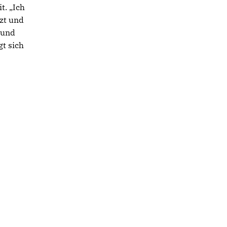
t. „Ich
zt und
 und
gt sich