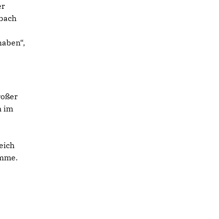
er
rbach
haben“,
roßer
m im
eich
omme.
n