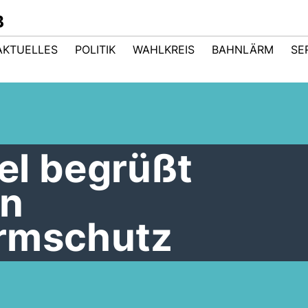
B
AKTUELLES
POLITIK
WAHLKREIS
BAHNLÄRM
SE
el begrüßt
en
rmschutz