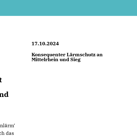
17.10.2024
Konsequenter Lärmschutz an
Mittelrhein und Sieg
t
und
hnlärm‘
ch das