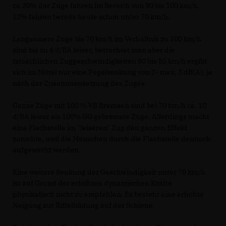
ca.30% der Züge fahren im Bereich von 90 bis 100 km/h,
12% fahren bereits heute schon unter 70 km/h.
Langsamere Züge bis 70 km/h im Verhältnis zu 100 km/h
sind bis zu 6 d/BA leiser, betrachtet man aber die
tatsächlichen Zuggeschwindigkeiten 80 bis 85 km/h ergibt
sich im Mittel nur eine Pegelsenkung von 2- max. 3 dB(A), je
nach der Zusammensetzung des Zuges.
Ganze Züge mit 100 % VB Bremsen sind bei 70 km/h ca. 10
d/BA leiser als 100% GG gebremste Züge. Allerdings macht
eine Flachstelle im "leiseren" Zug den ganzen Effekt
zunichte, weil die Menschen durch die Flachstelle dennoch
aufgeweckt werden.
Eine weitere Senkung der Geschwindigkeit unter 70 km/h
ist auf Grund der erhöhten dynamischen Kräfte
physikalisch nicht zu empfehlen. Es besteht eine erhöhte
Neigung zur Riffelbildung auf der Schiene.