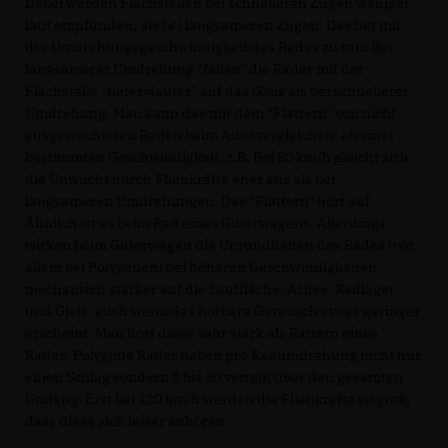
Dabei werden Flachstellen bei schnelleren Zügen weniger
laut empfunden, als bei langsameren Zügen. Das hat mit
der Umdrehungsgeschwindigkeit des Rades zu tun: Bei
langsamerer Umdrehung "fallen" die Räder mit der
Flachstelle "tiefer=lauter" auf das Gleis als bei schnellerer
Umdrehung. Man kann das mit dem "Flattern" von nicht
ausgewuchteten Reifen beim Auto vergleichen: ab einer
bestimmten Geschwindigkeit, z.B. Bei 80 km/h gleicht sich
die Unwucht durch Fliehkräfte eher aus als bei
langsameren Umdrehungen. Das "Flattern" hört auf.
Ähnlich ist es beim Rad eines Güterwagens. Allerdings
wirken beim Güterwagen die Unrundheiten des Rades (vor
allem bei Polygonen) bei höheren Geschwindigkeiten
mechanisch stärker auf die Lauffläche, Achse, Radlager
und Gleis, auch wenn das hörbare Geräusch etwas geringer
erscheint. Man hört diese sehr stark als Rattern eines
Rades. Polygone Räder haben pro Radumdrehung nicht nur
einen Schlag sondern 8 bis 20 verteilt über den gesamten
Umfang. Erst bei 120 km/h werden die Fliehkräfte so groß,
dass diese sich leiser anhören.