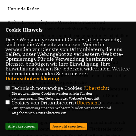
Unrunde Räder
Weit schwerer wiegende Ursachen für Lärm und
Erschütterungen, sowie der erhöhten Beschädigung der
Cookie Hinweis
Laufflächen der Schiene, sind die sogenannten Flachstellen
Diese Webseite verwendet Cookies, die notwendig
und Polygone am Rad.
sind, um die Webseite zu nutzen. Weiterhin
verwenden wir Dienste von Drittanbietern, die uns
helfen, unser Webangebot zu verbessern (Website-
Flachstellen entstehen durch das Blockieren eines Rades
Optmierung). Für die Verwendung bestimmter
auf der Schiene durch einen Bremsvorgang, dabei wird
Dienste, benötigen wir Ihre Einwilligung. Ihre
Einwilligung können Sie jederzeit widerrufen. Weitere
Material vom Rad abgeschliffen. Polygone (eckige Räder)
Informationen finden Sie in unserer
entstehen durch mechanische, thermische, material- oder
Datenschutzerklärung
.
bauartbedingte punktuelle periodische
Technisch notwendige Cookies (
Übersicht
)
Überbeanspruchungen der Laufflächen und resultieren aus
Die notwendigen Cookies werden allein für den
dem Eisenbahnbetrieb, dem Fahren von Stahl auf Stahl.
ordnungsgemäßen Gebrauch der Webseite benötigt.
Polygone erzeugen hohe dynamische Kräfte und wachsen
Cookies von Drittanbietern (
Übersicht
)
Zur Optimierung unserer Webseite binden wir Dienste und
mit zunehmender Laufleistung weiter an.
Angebote von Drittanbietern ein.
Während ein Wagenmeister Flachstellen manchmal durch
Alle akzeptieren
Auswahl speichern
Augenschein erkennen kann - wenn die Flachstelle nicht
gerade unten am Rad oder im Bereich der Bremsbacken