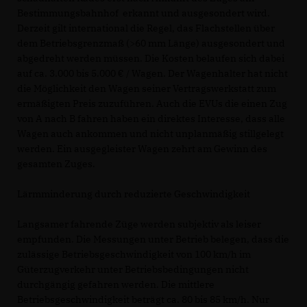
Bestimmungsbahnhof erkannt und ausgesondert wird.
Derzeit gilt international die Regel, das Flachstellen über
dem Betriebsgrenzmaß (>60 mm Länge) ausgesondert und
abgedreht werden müssen. Die Kosten belaufen sich dabei
auf ca. 3.000 bis 5.000 € / Wagen. Der Wagenhalter hat nicht
die Möglichkeit den Wagen seiner Vertragswerkstatt zum
ermäßigten Preis zuzuführen. Auch die EVUs die einen Zug
von A nach B fahren haben ein direktes Interesse, dass alle
Wagen auch ankommen und nicht unplanmäßig stillgelegt
werden. Ein ausgegleister Wagen zehrt am Gewinn des
gesamten Zuges.
Lärmminderung durch reduzierte Geschwindigkeit
Langsamer fahrende Züge werden subjektiv als leiser
empfunden. Die Messungen unter Betrieb belegen, dass die
zulässige Betriebsgeschwindigkeit von 100 km/h im
Güterzugverkehr unter Betriebsbedingungen nicht
durchgängig gefahren werden. Die mittlere
Betriebsgeschwindigkeit beträgt ca. 80 bis 85 km/h. Nur