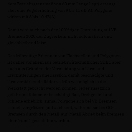
dem Betriebsgrenzmaß von 60 mm Länge liegt) erzeugt
aber eine Pegelerhöhung von 9 bis 11 dB(A). Polygone
wirken mit 8 bis 10 dB(A).
Damit wird auch nach der 100%tigen Umrüstung auf VB-
Bremsen 2020 der Zugverkehr nicht automatisch und
gleichbleibend leise.
Das frühzeitige Erkennen von Flachstellen und Polygonen
ist daher vor allem aus betriebswirtschaftlicher Sicht, aber
auch aus Gründen der Vermeidung von Lärm und
Erschütterungen unerlässlich, damit beschädigte und
lärmverstärkende Räder so früh wie möglich in die
Werkstatt gebracht werden können. Jeder zusätzlich
gefahrene Kilometer beschädigt Rad, Drehgestell und
Schiene erheblich, zumal Polygone sich bei VB-Bremsen
schnell vergrößern (aufwachsen), während sie bei GG-
Bremsen durch den Metall-auf-Metall Abrieb beim Bremsen
eher "rund" geschliffen werden.