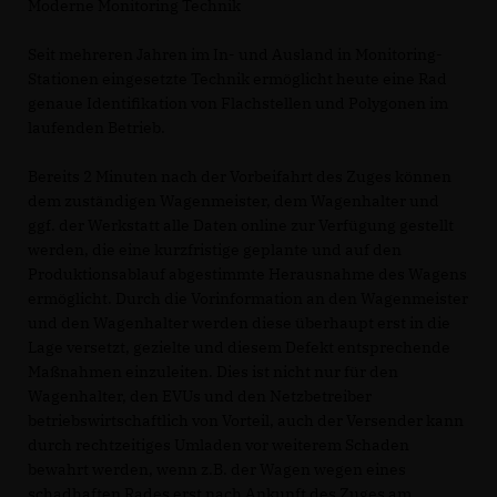
Moderne Monitoring Technik
Seit mehreren Jahren im In- und Ausland in Monitoring-
Stationen eingesetzte Technik ermöglicht heute eine Rad
genaue Identifikation von Flachstellen und Polygonen im
laufenden Betrieb.
Bereits 2 Minuten nach der Vorbeifahrt des Zuges können
dem zuständigen Wagenmeister, dem Wagenhalter und
ggf. der Werkstatt alle Daten online zur Verfügung gestellt
werden, die eine kurzfristige geplante und auf den
Produktionsablauf abgestimmte Herausnahme des Wagens
ermöglicht. Durch die Vorinformation an den Wagenmeister
und den Wagenhalter werden diese überhaupt erst in die
Lage versetzt, gezielte und diesem Defekt entsprechende
Maßnahmen einzuleiten. Dies ist nicht nur für den
Wagenhalter, den EVUs und den Netzbetreiber
betriebswirtschaftlich von Vorteil, auch der Versender kann
durch rechtzeitiges Umladen vor weiterem Schaden
bewahrt werden, wenn z.B. der Wagen wegen eines
schadhaften Rades erst nach Ankunft des Zuges am