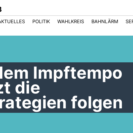
B
AKTUELLES
POLITIK
WAHLKREIS
BAHNLÄRM
SE
em Impftempo
t die
rategien folgen