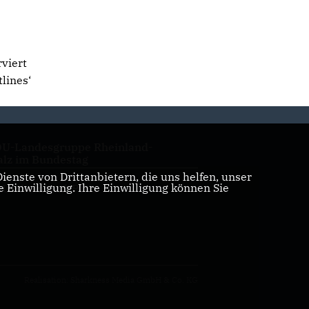
rviert
lines‘
U-Landesgruppe Rheinland-
alz im Bundestag
enste von Drittanbietern, die uns helfen, unser
Einwilligung. Ihre Einwilligung können Sie
U Rheinland-Pfalz
Realisation: Sharkness Media GmbH & Co. KG