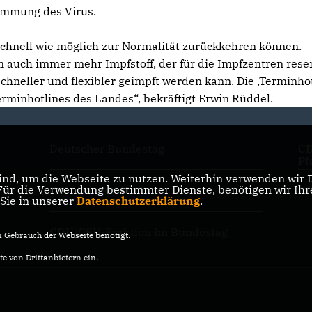
dämmung des Virus.
 schnell wie möglich zur Normalität zurückkehren können.
n auch immer mehr Impfstoff, der für die Impfzentren rese
schneller und flexibler geimpft werden kann. Die ‚Terminhot
erminhotlines des Landes“, bekräftigt Erwin Rüddel.
Deutscher Bundestag
CD
Pf
nd, um die Webseite zu nutzen. Weiterhin verwenden wir Di
r die Verwendung bestimmter Dienste, benötigen wir Ihre 
CDU Deutschlands
CD
 Sie in unserer
Datenschutzerklärung
.
CDU/CSU-Fraktion im Bundestag
Gebrauch der Webseite benötigt.
e von Drittanbietern ein.