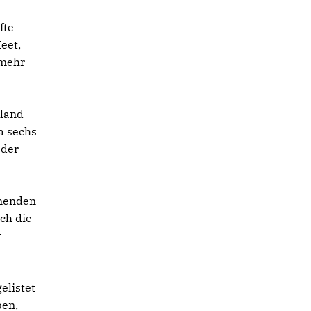
fte
eet,
 mehr
hland
a sechs
 der
mmenden
ch die
t
elistet
ben,