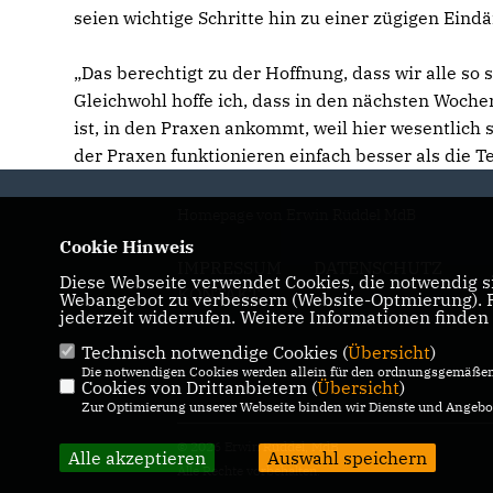
seien wichtige Schritte hin zu einer zügigen Ein
Das berechtigt zu der Hoffnung, dass wir alle so
Gleichwohl hoffe ich, dass in den nächsten Woche
ist, in den Praxen ankommt, weil hier wesentlich 
der Praxen funktionieren einfach besser als die T
Homepage von Erwin Rüddel MdB
Cookie Hinweis
IMPRESSUM
DATENSCHUTZ
Diese Webseite verwendet Cookies, die notwendig si
KONTAKT
Webangebot zu verbessern (Website-Optmierung). Fü
jederzeit widerrufen. Weitere Informationen finden
Technisch notwendige Cookies (
Übersicht
)
Die notwendigen Cookies werden allein für den ordnungsgemäßen 
Cookies von Drittanbietern (
Übersicht
)
Zur Optimierung unserer Webseite binden wir Dienste und Angebot
© 2026 Erwin Rüddel, MdB
Alle akzeptieren
Auswahl speichern
Alle Rechte vorbehalten.