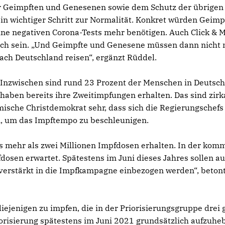
er Geimpften und Genesenen sowie dem Schutz der übrigen
in wichtiger Schritt zur Normalität. Konkret würden Geimp
ine negativen Corona-Tests mehr benötigen. Auch Click & M
lich sein. „Und Geimpfte und Genesene müssen dann nicht
ach Deutschland reisen“, ergänzt Rüddel.
„Inzwischen sind rund 23 Prozent der Menschen in Deutsc
haben bereits ihre Zweitimpfungen erhalten. Das sind zirk
ische Christdemokrat sehr, dass sich die Regierungschefs
, um das Impftempo zu beschleunigen.
s mehr als zwei Millionen Impfdosen erhalten. In der ko
osen erwartet. Spätestens im Juni dieses Jahres sollen au
verstärkt in die Impfkampagne einbezogen werden“, beton
iejenigen zu impfen, die in der Priorisierungsgruppe drei g
iorisierung spätestens im Juni 2021 grundsätzlich aufzuhe