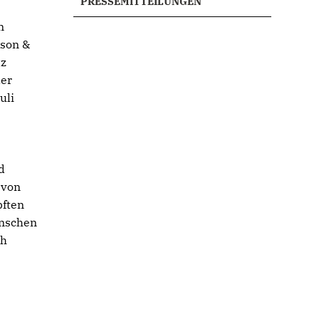
PRESSEMITTEILUNGEN
n
nson &
tz
der
uli
d
 von
ften
enschen
ch