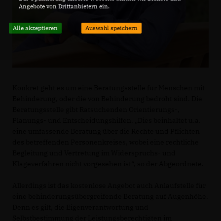
Angebote von Drittanbietern ein.
Alle akzeptieren
Auswahl speichern
Konkret geht es um eine Beratungsstelle für Menschen mit
Behinderung, oder die von Behinderung bedroht sind. Die
Beratungsstelle gibt Ratsuchenden Orientierungs-,
Planungs- und Entscheidungshilfen. „Dies beinhaltet u.a.
eine umfassende Beratung über die Rechte und Pflichten
des betreffenden Personenkreises, wobei eine rechtliche
Begleitung und Vertretung im Widerspruchs- und
Klageverfahren nicht vorgesehen ist“, so der Abgeordnete.
Allerdings ist das kostenlose Angebot auch Anlaufstelle für
eine behinderungsübergreifende Beratung auf Augenhöhe.
Denn es gilt, die Eigenverantwortung und
Selbstbestimmung der Leistungsberechtigten im